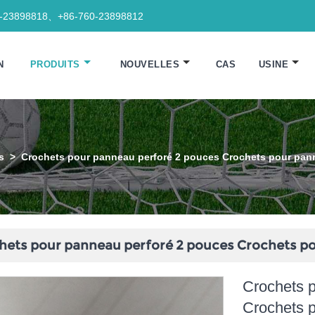
0-23898818、+86-760-23898812
N
PRODUITS
NOUVELLES
CAS
USINE
s
>
Crochets pour panneau perforé 2 pouces Crochets pour pan
hets pour panneau perforé 2 pouces Crochets p
Crochets 
Crochets 