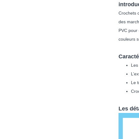
introdu
Crochets 
des march
PVC pour é
couleurs s
Caracté
Les
L’ex
Le t
Croc
Les dét