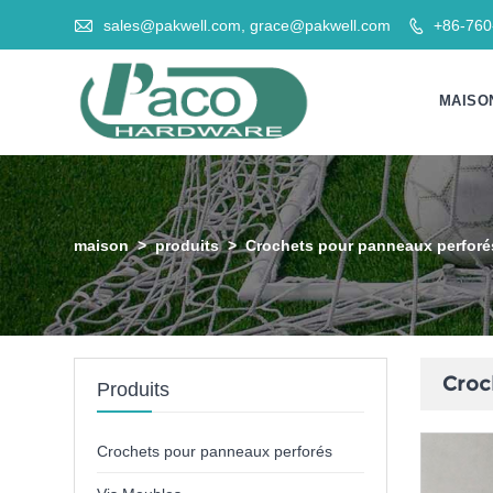

sales@pakwell.com, grace@pakwell.com
+86-76

MAISO
maison
>
produits
>
Crochets pour panneaux perforé
Croc
Produits
Crochets pour panneaux perforés