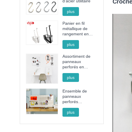
Croche
d'acier utilitaire
plus
Panier en fil
métallique de
rangement en
acier sans
poinçon
plus
Assortiment de
panneaux
perforés en
plastique noir et
blanc
plus
Ensemble de
panneaux
perforés
décoratifs avec
support, panier et
plus
gobelet pour
l'organisation