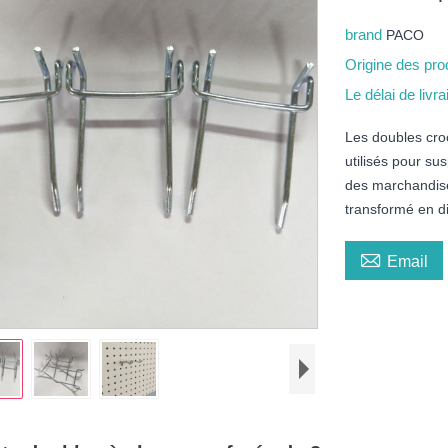
brand
PACO
Origine des pro
Le délai de livr
Les doubles cro
utilisés pour su
des marchandise
transformé en di

Email