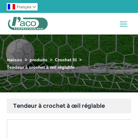
Français

Togg
maison
>
produits
>
Crochet fil
>
Tendeur à crochet à œil réglable
Tendeur à crochet à œil réglable