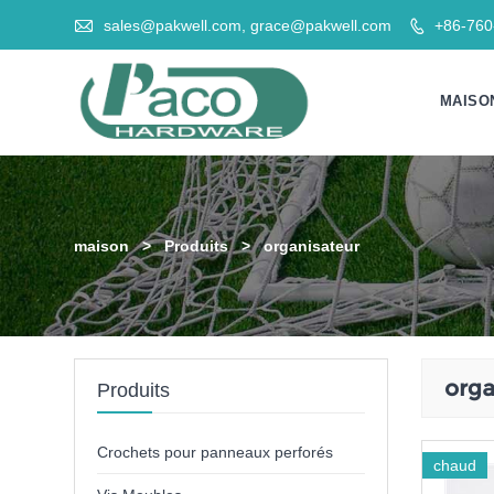

sales@pakwell.com, grace@pakwell.com
+86-76

MAISO
maison
>
Produits
>
organisateur
orga
Produits
Crochets pour panneaux perforés
chaud