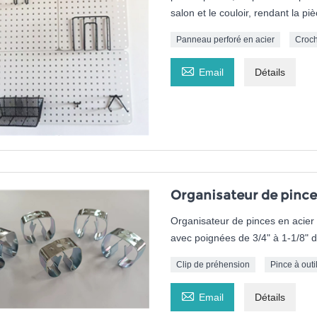
salon et le couloir, rendant la pi
Panneau perforé en acier
Croch

Email
Détails
Organisateur de pince
Organisateur de pinces en acier z
avec poignées de 3/4" à 1-1/8" de 
Clip de préhension
Pince à outi

Email
Détails