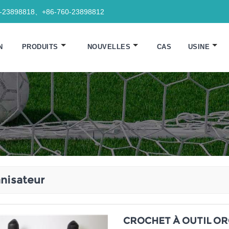
0-23898818、+86-760-23898812
N
PRODUITS
NOUVELLES
CAS
USINE
nisateur
CROCHET À OUTIL OR