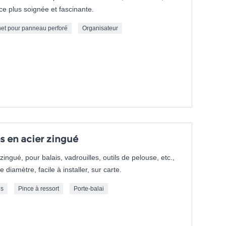
èce plus soignée et fascinante.
et pour panneau perforé
Organisateur
s en acier zingué
ingué, pour balais, vadrouilles, outils de pelouse, etc.,
diamètre, facile à installer, sur carte.
ls
Pince à ressort
Porte-balai