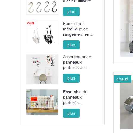
d'acier utilitaire
plus
Panier en fil
métallique de
rangement en
acier sans
poinçon
plus
Assortiment de
panneaux
perforés en
plastique noir et
blanc
plus
chaud
Ensemble de
panneaux
perforés
décoratifs avec
support, panier et
plus
gobelet pour
l'organisation