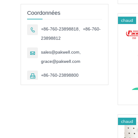
Coordonnées
chaud
+86-760-23898818、+86-760-

23898812
sales@pakwell.com,

grace@pakwell.com
+86-760-23898800

chaud