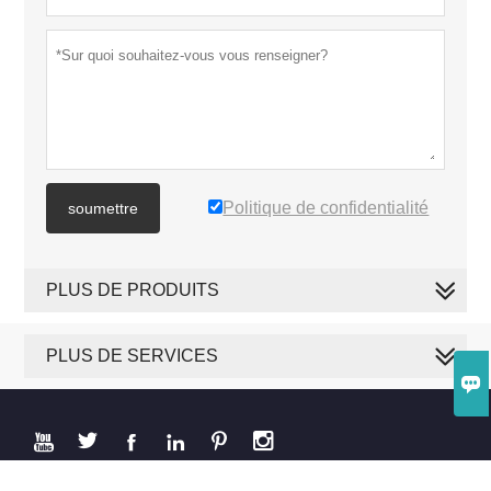
Politique de confidentialité
soumettre
PLUS DE PRODUITS
PLUS DE SERVICES







Copyright par © 2019 PAKWELL COMPANY LIMITED