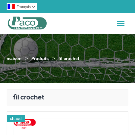
Français

Togg
maison
>
Produits
>
fil crochet
fil crochet
chaud