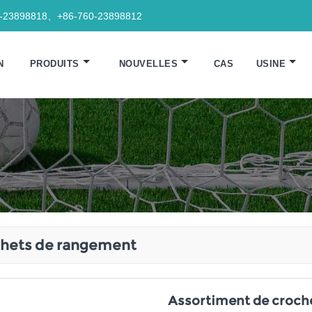
0-23898818、+86-760-23898812
N
PRODUITS
NOUVELLES
CAS
USINE
chets de rangement
Assortiment de croche