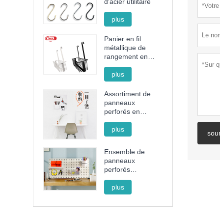
d'acier utilitaire
plus
Panier en fil
métallique de
rangement en
acier sans
poinçon
plus
Assortiment de
panneaux
perforés en
plastique noir et
blanc
plus
sou
Ensemble de
panneaux
perforés
décoratifs avec
support, panier et
plus
gobelet pour
l'organisation