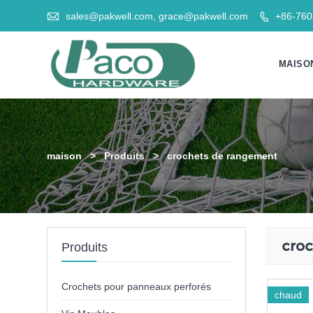

sales@pakwell.com, grace@pakwell.com
+86-76

MAISO
maison
>
Produits
>
crochets de rangement
cro
Produits
Crochets pour panneaux perforés
chaud