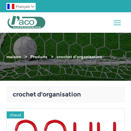
Français

Togg
maison
>
Produits
>
crochet d'organisation
crochet d'organisation
chaud