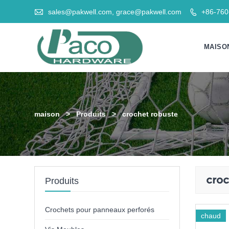

sales@pakwell.com, grace@pakwell.com
+86-76

MAISO
maison
>
Produits
>
crochet robuste
croc
Produits
Crochets pour panneaux perforés
chaud