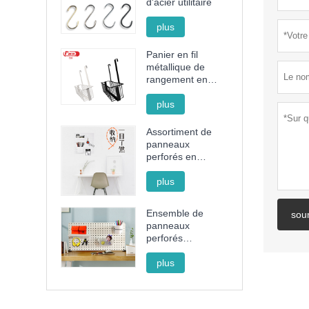
d'acier utilitaire
plus
Panier en fil
métallique de
rangement en
acier sans
poinçon
plus
Assortiment de
panneaux
perforés en
plastique noir et
blanc
plus
Ensemble de
sou
panneaux
perforés
décoratifs avec
support, panier et
plus
gobelet pour
l'organisation