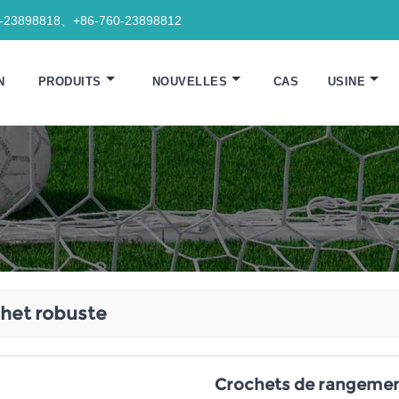
0-23898818、+86-760-23898812
N
PRODUITS
NOUVELLES
CAS
USINE
het robuste
Crochets de rangemen