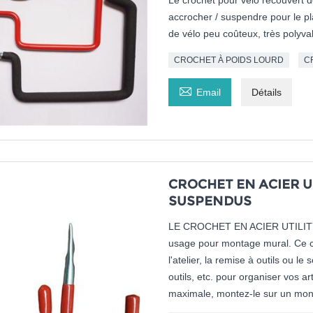
Le crochet pour vélo recouvert de
accrocher / suspendre pour le pl
de vélo peu coûteux, très polyvalen
CROCHET À POIDS LOURD
C

Email
Détails
CROCHET EN ACIER U
SUSPENDUS
LE CROCHET EN ACIER UTILITY J-
usage pour montage mural. Ce cro
l'atelier, la remise à outils ou l
outils, etc. pour organiser vos art
maximale, montez-le sur un mon