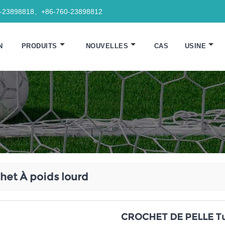
0-23898818、+86-760-23898812
N
PRODUITS
NOUVELLES
CAS
USINE
het À poids lourd
CROCHET DE PELLE T