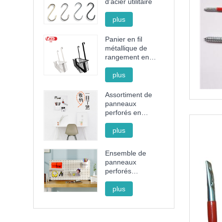
d'acier utilitaire
plus
Panier en fil
métallique de
rangement en
acier sans
poinçon
plus
Assortiment de
panneaux
perforés en
plastique noir et
blanc
plus
Ensemble de
panneaux
perforés
décoratifs avec
support, panier et
plus
gobelet pour
l'organisation