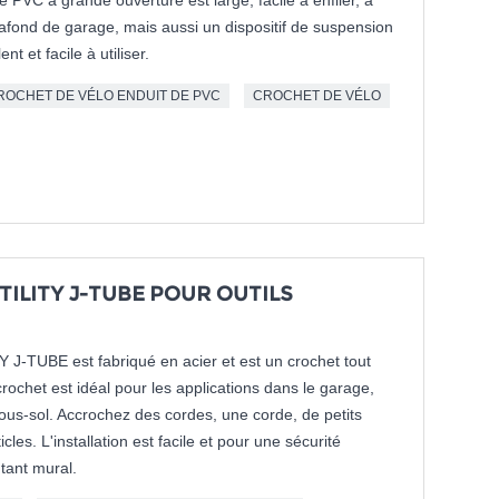
 PVC à grande ouverture est large, facile à enfiler, à
afond de garage, mais aussi un dispositif de suspension
t et facile à utiliser.
ROCHET DE VÉLO ENDUIT DE PVC
CROCHET DE VÉLO
TILITY J-TUBE POUR OUTILS
TUBE est fabriqué en acier et est un crochet tout
chet est idéal pour les applications dans le garage,
e sous-sol. Accrochez des cordes, une corde, de petits
icles. L'installation est facile et pour une sécurité
tant mural.