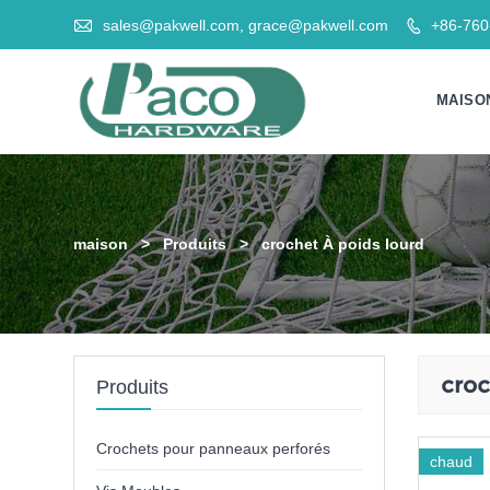

sales@pakwell.com, grace@pakwell.com
+86-76

MAISO
maison
>
Produits
>
crochet À poids lourd
croc
Produits
Crochets pour panneaux perforés
chaud