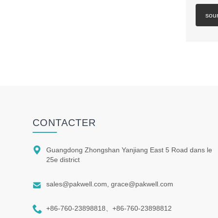
sou
CONTACTER

Guangdong Zhongshan Yanjiang East 5 Road dans le
25e district

sales@pakwell.com, grace@pakwell.com

+86-760-23898818、+86-760-23898812